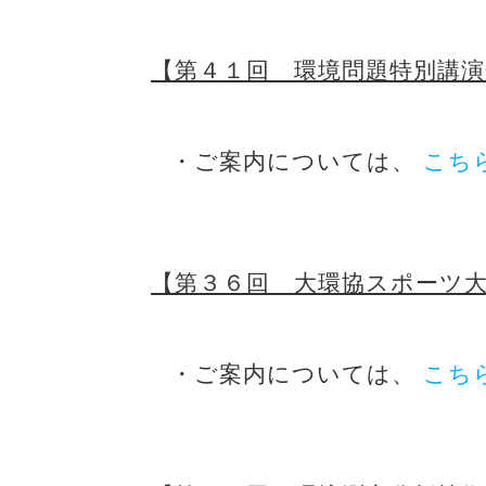
【第４１回 環境問題特別講
・ご案内については、
こち
【第３６回 大環協スポーツ
・ご案内については、
こち