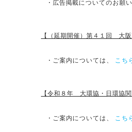
・広告掲載についてのお願
【（延期開催）第４１回 大
・ご案内については、
こち
【令和８年 大環協・日環協
・ご案内については、
こち