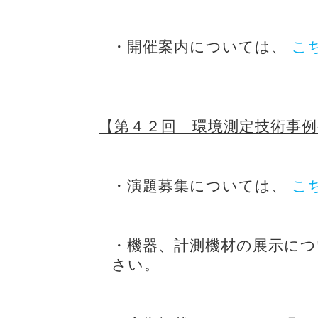
・開催案内については、
こ
【第４２回 環境測定技術事
・演題募集については、
こ
・機器、計測機材の展示に
さい。