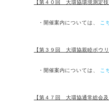
【第４０回 大環協環境測定
・開催案内については、
こ
【第３９回 大環協親睦ボウ
・開催案内については、
こ
【第４７回 大環協通常総会