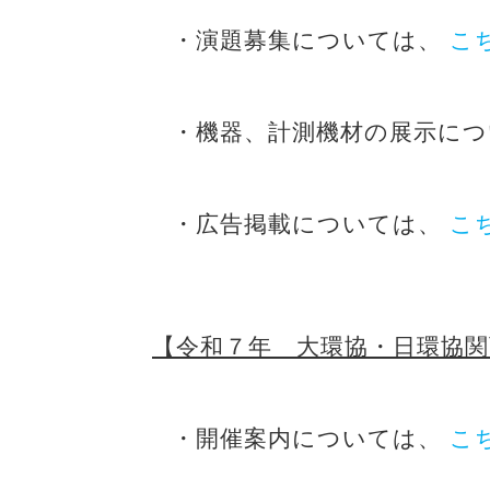
・演題募集については、
こ
・機器、計測機材の展示に
・広告掲載については、
こ
【令和７年 大環協・日環協
・開催案内については、
こ